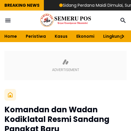
BREAKING NEWS
Sidang Perdana Maidi Dimulai, Suryajiyo
Home
Peristiwa
Kasus
Ekonomi
Lingkungan
Komandan dan Wadan
Kodiklatal Resmi Sandang
Pangkat Baru