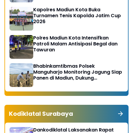
Kapolres Madiun Kota Buka
Turnamen Tenis Kapolda Jatim Cup
2026
Polres Madiun Kota Intensifkan
Patroli Malam Antisipasi Begal dan
Tawuran
Bhabinkamtibmas Polsek
Manguharjo Monitoring Jagung Siap
Panen di Madiun, Dukung
Swasembada Pangan 2026
Kodiklatal Surabaya
Dankodiklatal Laksanakan Rapat