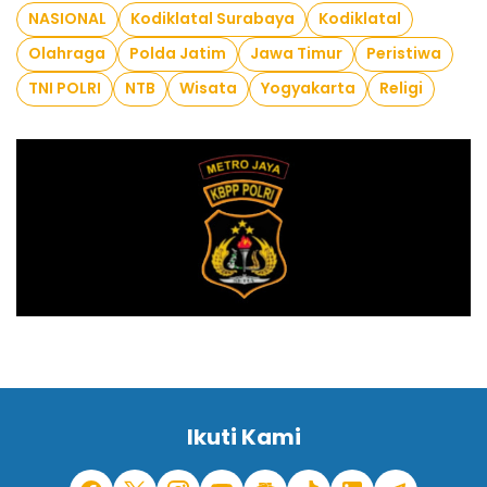
NASIONAL
Kodiklatal Surabaya
Kodiklatal
Olahraga
Polda Jatim
Jawa Timur
Peristiwa
TNI POLRI
NTB
Wisata
Yogyakarta
Religi
Ikuti Kami