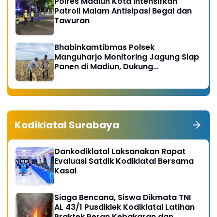
Polres Madiun Kota Intensifkan
Patroli Malam Antisipasi Begal dan
Tawuran
Bhabinkamtibmas Polsek
Manguharjo Monitoring Jagung Siap
Panen di Madiun, Dukung
Swasembada Pangan 2026
Kodiklatal Surabaya
Dankodiklatal Laksanakan Rapat
Evaluasi Satdik Kodiklatal Bersama
Kasal
Siaga Bencana, Siswa Dikmata TNI
AL 43/1 Pusdiklek Kodiklatal Latihan
Praktek Peran Kebakaran dan