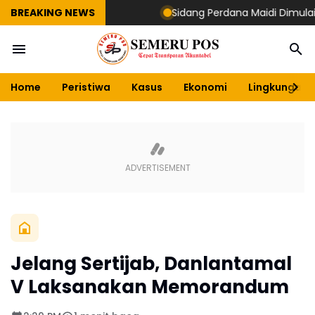
BREAKING NEWS
Sidang Perdana Maidi Dimulai, Surya
Home
Peristiwa
Kasus
Ekonomi
Lingkungan
Jelang Sertijab, Danlantamal
V Laksanakan Memorandum