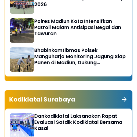
2026
Polres Madiun Kota Intensifkan
Patroli Malam Antisipasi Begal dan
Tawuran
Bhabinkamtibmas Polsek
Manguharjo Monitoring Jagung Siap
Panen di Madiun, Dukung
Swasembada Pangan 2026
Kodiklatal Surabaya
Dankodiklatal Laksanakan Rapat
Evaluasi Satdik Kodiklatal Bersama
Kasal