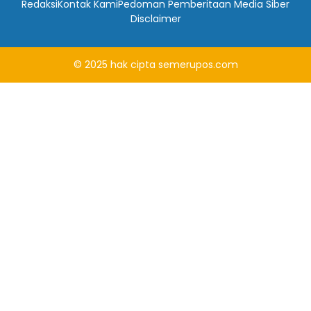
Redaksi
Kontak Kami
Pedoman Pemberitaan Media Siber
Disclaimer
© 2025
hak cipta
semerupos.com