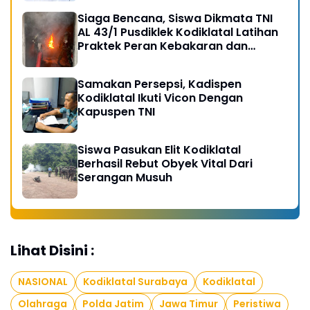
Siaga Bencana, Siswa Dikmata TNI
AL 43/1 Pusdiklek Kodiklatal Latihan
Praktek Peran Kebakaran dan
Kobocoran
Samakan Persepsi, Kadispen
Kodiklatal Ikuti Vicon Dengan
Kapuspen TNI
Siswa Pasukan Elit Kodiklatal
Berhasil Rebut Obyek Vital Dari
Serangan Musuh
Lihat Disini :
NASIONAL
Kodiklatal Surabaya
Kodiklatal
Olahraga
Polda Jatim
Jawa Timur
Peristiwa