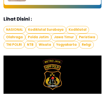
Lihat Disini :
NASIONAL
Kodiklatal Surabaya
Kodiklatal
Olahraga
Polda Jatim
Jawa Timur
Peristiwa
TNI POLRI
NTB
Wisata
Yogyakarta
Religi