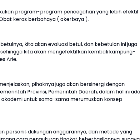
lakukan program-program pencegahan yang lebih efektif
bat keras berbahaya ( okerbaya ).
tulnya, kita akan evaluasi betul, dan kebetulan ini juga
, sehingga kita akan mengefektifkan kembali kampung-
s Arie.
i menjelaskan, pihaknya juga akan bersinergi dengan
emerintah Provinsi, Pemerintah Daerah, dalam hal ini ad
n akademi untuk sama-sama merumuskan konsep
an personil, dukungan anggarannya, dan metode yang
imana cara pengukuran tingkat keberhasilannya, supaya