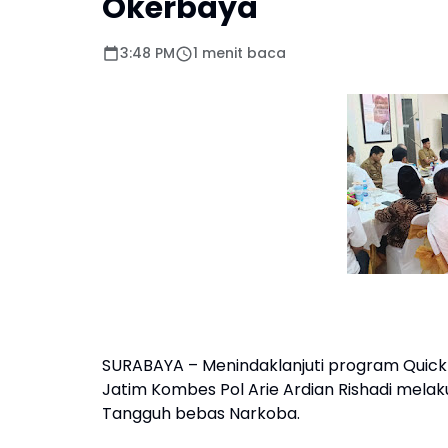
Okerbaya
3:48 PM
1 menit baca
SURABAYA – Menindaklanjuti program Quick 
Jatim Kombes Pol Arie Ardian Rishadi melak
Tangguh bebas Narkoba.