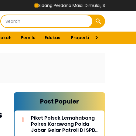
Sidang Perdana Maidi Dimulai, Suryajiyoso Ingatkan Publi
Tokoh
Pemilu
Edukasi
Properti
Energi
Pemer
Post Populer
s
Piket Polsek Lemahabang
Polres Karawang Polda
Jabar Gelar Patroli Di SPBU