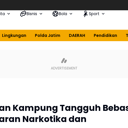
ita
Bisnis
Bola
Sport
Lingkungan
Polda Jatim
DAERAH
Pendidikan
lkan Kampung Tangguh Beba
aran Narkotika dan