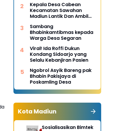
Desa Pulojaya
Kepala Desa Cabean
Kecamatan Sawahan
Madiun Lantik Dan Ambil
Sumpah Perangkat Baru
Sambang
Bhabinkamtibmas kepada
Warga Desa Segaran
Viral! Ida Roffi Dukun
Kondang Sidoarjo yang
Selalu Kebanjiran Pasien
Ngobrol Asyik Bareng pak
Bhabin Pakisjaya di
Poskamling Desa
da
Kota Madiun
Sosialisasikan Bimtek