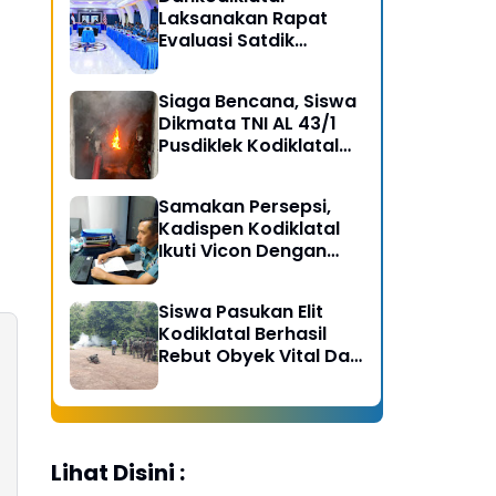
Laksanakan Rapat
Evaluasi Satdik
Kodiklatal Bersama
Kasal
Siaga Bencana, Siswa
Dikmata TNI AL 43/1
Pusdiklek Kodiklatal
Latihan Praktek Peran
Kebakaran dan
Samakan Persepsi,
Kobocoran
Kadispen Kodiklatal
Ikuti Vicon Dengan
Kapuspen TNI
Siswa Pasukan Elit
Kodiklatal Berhasil
Rebut Obyek Vital Dari
Serangan Musuh
Lihat Disini :