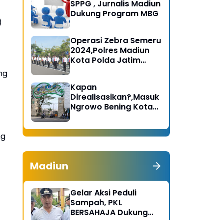
SPPG , Jurnalis Madiun
Dukung Program MBG
)
Operasi Zebra Semeru
2024,Polres Madiun
Kota Polda Jatim
Gelar Apel Pasukan
ng
Kapan
Direalisasikan?,Masuk
Ngrowo Bening Kota
Madiun Terindikasi
Dikenakan Tarif
ng
Madiun
Gelar Aksi Peduli
Sampah, PKL
BERSAHAJA Dukung