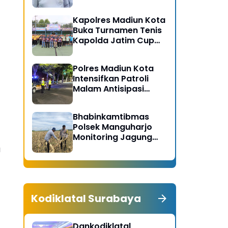
Gerakan Bersih
Serentak Kabupaten
Kapolres Madiun Kota
Madiun
Buka Turnamen Tenis
Kapolda Jatim Cup
2026
Polres Madiun Kota
Intensifkan Patroli
Malam Antisipasi
Begal dan Tawuran
Bhabinkamtibmas
Polsek Manguharjo
Monitoring Jagung
Siap Panen di Madiun,
a
Dukung Swasembada
Pangan 2026
Kodiklatal Surabaya
Dankodiklatal