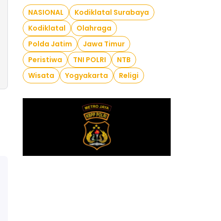
NASIONAL
Kodiklatal Surabaya
Kodiklatal
Olahraga
Polda Jatim
Jawa Timur
Peristiwa
TNI POLRI
NTB
Wisata
Yogyakarta
Religi