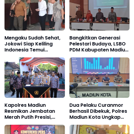
Mengaku Sudah Sehat,
Bangkitkan Generasi
Jokowi Siap Keliling
Pelestari Budaya, LSBO
Indonesia Temui
PDM Kabupaten Madiun
Masyarakat
dan BAZNAS Gelar
Pelatihan Pranotocoro
Kapolres Madiun
Dua Pelaku Curanmor
Resmikan Jembatan
Berhasil Dibekuk, Polres
Merah Putih Presisi,
Madiun Kota Ungkap
Akses Warga Antar
Kasus Pencurian Motor
Desa Kini Lebih Aman
dan Mobil