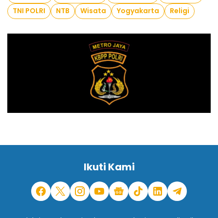
TNI POLRI
NTB
Wisata
Yogyakarta
Religi
Ikuti Kami