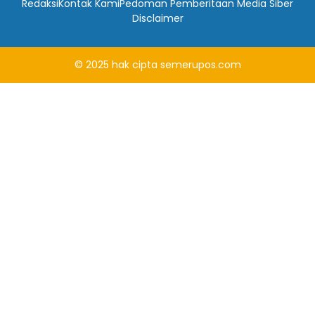
Redaksi
Kontak Kami
Pedoman Pemberitaan Media Siber
Disclaimer
© 2025
hak cipta
semerupos.com