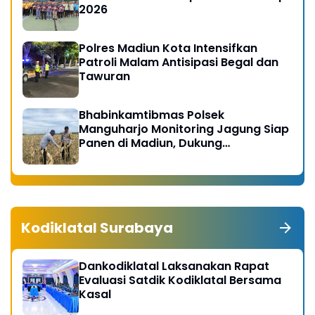
2026
Polres Madiun Kota Intensifkan
Patroli Malam Antisipasi Begal dan
Tawuran
Bhabinkamtibmas Polsek
Manguharjo Monitoring Jagung Siap
Panen di Madiun, Dukung
Swasembada Pangan 2026
Kodiklatal Surabaya
Dankodiklatal Laksanakan Rapat
Evaluasi Satdik Kodiklatal Bersama
Kasal