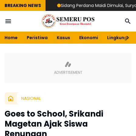
BREAKING NEWS
Sidang Perdana Maidi Dimulai, Suryajiyoso 
Home
Peristiwa
Kasus
Ekonomi
Lingkungan
NASIONAL
Goes to School, Srikandi
Magetan Ajak Siswa
Renungan