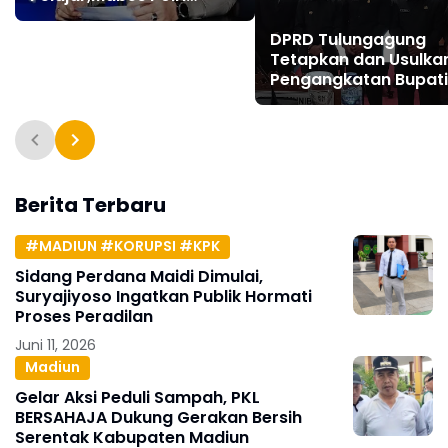
Terjunkan Propam Ke
Semarang
DPRD Tulungagung
Tetapkan dan Usulka
Pengangkatan Bupati
Wakil Bupati Terpilih
2025-2030
Berita Terbaru
#MADIUN #KORUPSI #KPK
Sidang Perdana Maidi Dimulai,
Suryajiyoso Ingatkan Publik Hormati
Proses Peradilan
Juni 11, 2026
Madiun
Gelar Aksi Peduli Sampah, PKL
BERSAHAJA Dukung Gerakan Bersih
Serentak Kabupaten Madiun