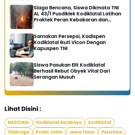
Siaga Bencana, Siswa Dikmata TNI
AL 43/1 Pusdiklek Kodiklatal Latihan
Praktek Peran Kebakaran dan
Kobocoran
Samakan Persepsi, Kadispen
Kodiklatal Ikuti Vicon Dengan
Kapuspen TNI
Siswa Pasukan Elit Kodiklatal
Berhasil Rebut Obyek Vital Dari
Serangan Musuh
Lihat Disini :
NASIONAL
Kodiklatal Surabaya
Kodiklatal
Olahraga
Polda Jatim
Jawa Timur
Peristiwa