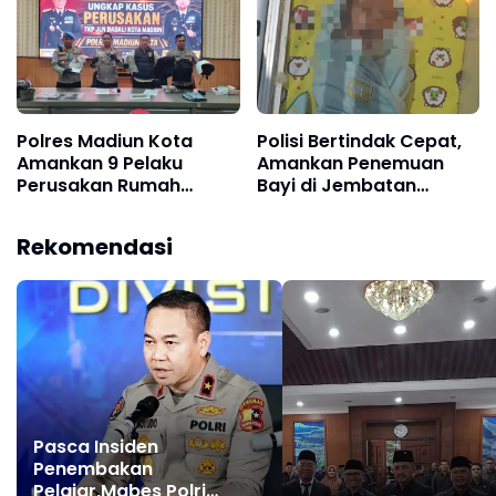
dan Lancar
Polres Madiun Kota
Polisi Bertindak Cepat,
Amankan 9 Pelaku
Amankan Penemuan
Perusakan Rumah
Bayi di Jembatan
Warga di Jalan Dadali
Reksogati
Rekomendasi
Pasca Insiden
Penembakan
Pelajar,Mabes Polri