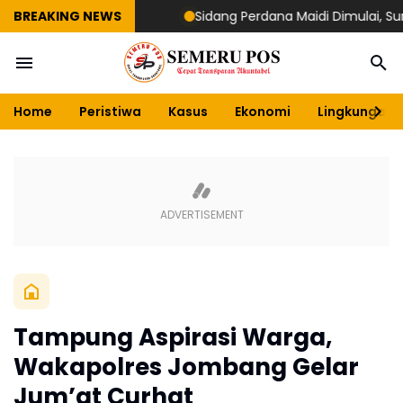
BREAKING NEWS
Sidang Perdana Maidi Dimulai, Suryajiy
Home
Peristiwa
Kasus
Ekonomi
Lingkungan
Tampung Aspirasi Warga,
Wakapolres Jombang Gelar
Jum’at Curhat