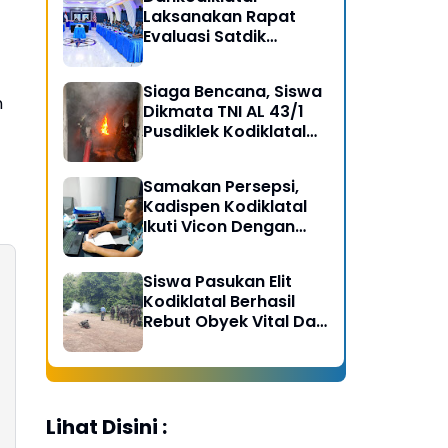
Laksanakan Rapat
Evaluasi Satdik
Kodiklatal Bersama
Kasal
Siaga Bencana, Siswa
n
Dikmata TNI AL 43/1
Pusdiklek Kodiklatal
Latihan Praktek Peran
Kebakaran dan
Samakan Persepsi,
Kobocoran
Kadispen Kodiklatal
Ikuti Vicon Dengan
Kapuspen TNI
Siswa Pasukan Elit
Kodiklatal Berhasil
Rebut Obyek Vital Dari
Serangan Musuh
Lihat Disini :