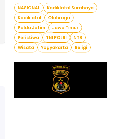
NASIONAL
Kodiklatal Surabaya
Kodiklatal
Olahraga
Polda Jatim
Jawa Timur
Peristiwa
TNI POLRI
NTB
Wisata
Yogyakarta
Religi