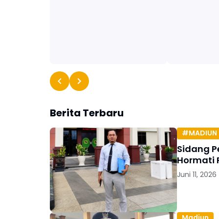
Berita Terbaru
#MADIUN 
Sidang P
Hormati 
Juni 11, 2026
Madiun