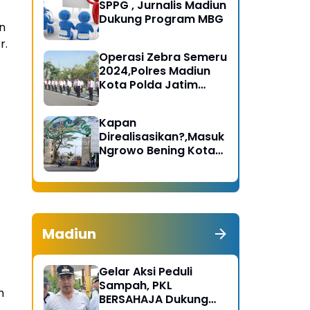
SPPG , Jurnalis Madiun
Dukung Program MBG
an
r.
Operasi Zebra Semeru
2024,Polres Madiun
Kota Polda Jatim
Gelar Apel Pasukan
Kapan
Direalisasikan?,Masuk
Ngrowo Bening Kota
Madiun Terindikasi
Dikenakan Tarif
Madiun
Gelar Aksi Peduli
Sampah, PKL
h
BERSAHAJA Dukung