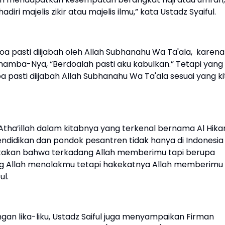
 majelis zikir atau majelis ilmu,” kata Ustadz Syaiful.
doa pasti diijabah oleh Allah Subhanahu Wa Ta'ala, karena
hamba-Nya, “Berdoalah pasti aku kabulkan.” Tetapi yang
pasti diijabah Allah Subhanahu Wa Ta'ala sesuai yang ki
Atha’illah dalam kitabnya yang terkenal bernama Al Hika
pendidikan dan pondok pesantren tidak hanya di Indonesia
ngatakan bahwa terkadang Allah memberimu tapi berupa
ang Allah menolakmu tetapi hakekatnya Allah memberimu
ul.
an lika-liku, Ustadz Saiful juga menyampaikan Firman