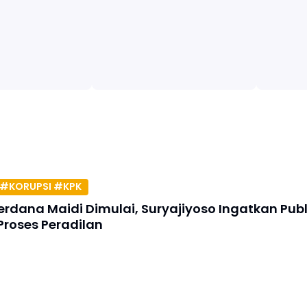
#KORUPSI #KPK
erdana Maidi Dimulai, Suryajiyoso Ingatkan Publ
Proses Peradilan