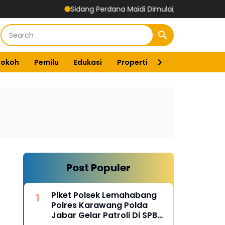
Sidang Perdana Maidi Dimulai, Suryajiyoso Ingatkan Pub
Tokoh
Pemilu
Edukasi
Properti
Energi
Pemer
Post Populer
Piket Polsek Lemahabang
Polres Karawang Polda
Jabar Gelar Patroli Di SPBU