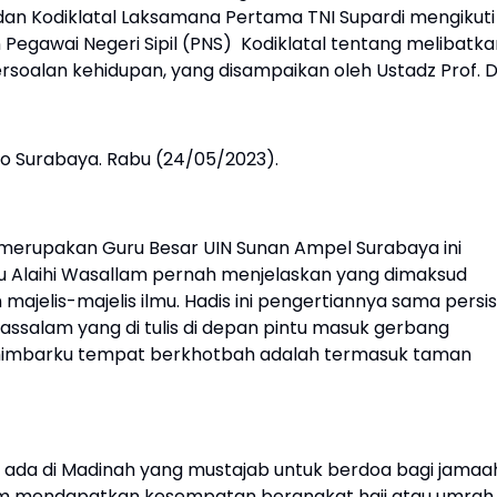
adan Kodiklatal Laksamana Pertama TNI Supardi mengikuti
n Pegawai Negeri Sipil (PNS) Kodiklatal tentang melibatk
soalan kehidupan, yang disampaikan oleh Ustadz Prof. D
ro Surabaya. Rabu (24/05/2023).
g merupakan Guru Besar UIN Sunan Ampel Surabaya ini
u Alaihi Wasallam pernah menjelaskan yang dimaksud
 majelis-majelis ilmu. Hadis ini pengertiannya sama persis
wassalam yang di tulis di depan pintu masuk gerbang
 mimbarku tempat berkhotbah adalah termasuk taman
ada di Madinah yang mustajab untuk berdoa bagi jamaa
lum mendapatkan kesempatan berangkat haji atau umrah,