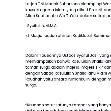
Letjen TNI Marinir Suhartono didampingi W
kauseri agama Islam yang diikuti Prajurit da
Allah Subhanahu Wa Ta'ala dalam setiap per
Syaiful Jazil.M.A
di Masjid Ibadurrahman Kodiklatal, Bumimo
Dalam Tausiahnya Ustadz Syaiful Jazil yan
menyampaikan bahwa Rasulullah Shallallah
taman surga adalah majelis-majelis zikir dan
dengan Sabda Rasulullah Shallallahu Alaihi 
Raudhah yaitu antara rumahku ini dengan
surga.
“Raudhah satu-satunya tempat yang hanya 
Haji atau Umroh, bagi umat Islam yang be