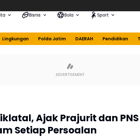
ita
Bisnis
Bola
Sport
Lingkungan
Polda Jatim
DAERAH
Pendidikan
klatal, Ajak Prajurit dan PNS
lam Setiap Persoalan