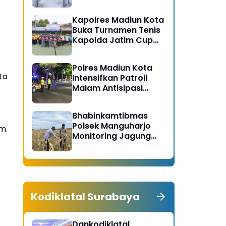
Gerakan Bersih
Serentak Kabupaten
Kapolres Madiun Kota
Madiun
Buka Turnamen Tenis
Kapolda Jatim Cup
2026
Polres Madiun Kota
ta
Intensifkan Patroli
Malam Antisipasi
Begal dan Tawuran
Bhabinkamtibmas
Polsek Manguharjo
m.
Monitoring Jagung
Siap Panen di Madiun,
Dukung Swasembada
Pangan 2026
Kodiklatal Surabaya
Dankodiklatal