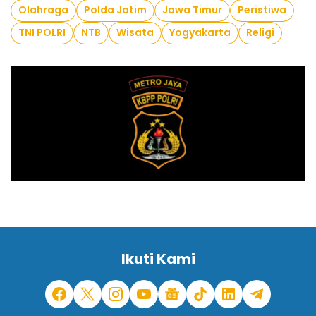
Olahraga
Polda Jatim
Jawa Timur
Peristiwa
TNI POLRI
NTB
Wisata
Yogyakarta
Religi
Ikuti Kami