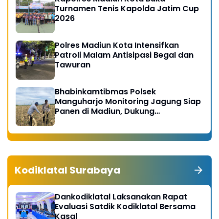
Turnamen Tenis Kapolda Jatim Cup
2026
Polres Madiun Kota Intensifkan
Patroli Malam Antisipasi Begal dan
Tawuran
Bhabinkamtibmas Polsek
Manguharjo Monitoring Jagung Siap
Panen di Madiun, Dukung
Swasembada Pangan 2026
Kodiklatal Surabaya
Dankodiklatal Laksanakan Rapat
Evaluasi Satdik Kodiklatal Bersama
Kasal