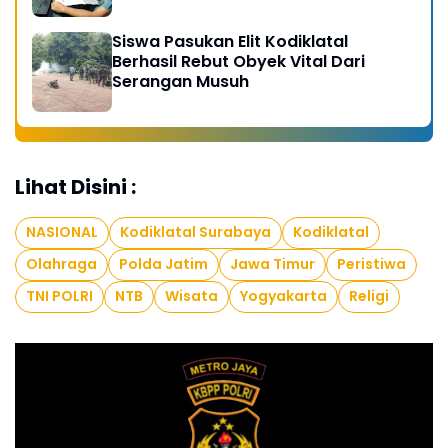
Siswa Pasukan Elit Kodiklatal
Berhasil Rebut Obyek Vital Dari
Serangan Musuh
Lihat Disini :
NASIONAL
Kodiklatal Surabaya
Kodiklatal
Olahraga
Polda Jatim
Jawa Timur
Peristiwa
TNI POLRI
NTB
Wisata
Yogyakarta
Religi