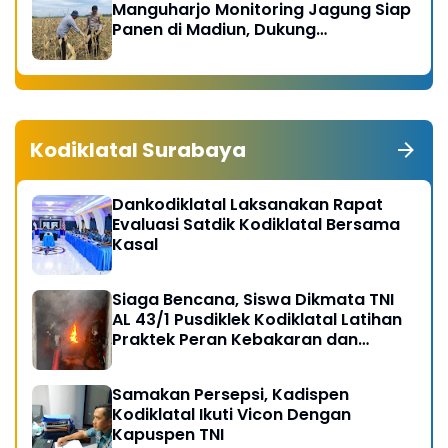
Manguharjo Monitoring Jagung Siap
Panen di Madiun, Dukung
Swasembada Pangan 2026
Kodiklatal Surabaya
Dankodiklatal Laksanakan Rapat
Evaluasi Satdik Kodiklatal Bersama
Kasal
Siaga Bencana, Siswa Dikmata TNI
AL 43/1 Pusdiklek Kodiklatal Latihan
Praktek Peran Kebakaran dan
Kobocoran
Samakan Persepsi, Kadispen
Kodiklatal Ikuti Vicon Dengan
Kapuspen TNI