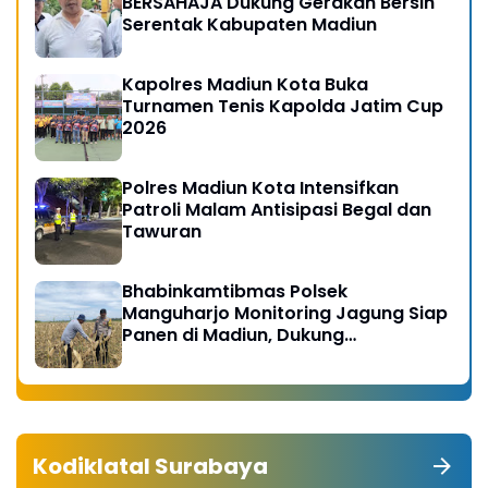
BERSAHAJA Dukung Gerakan Bersih
Serentak Kabupaten Madiun
Kapolres Madiun Kota Buka
Turnamen Tenis Kapolda Jatim Cup
2026
Polres Madiun Kota Intensifkan
Patroli Malam Antisipasi Begal dan
Tawuran
Bhabinkamtibmas Polsek
Manguharjo Monitoring Jagung Siap
Panen di Madiun, Dukung
Swasembada Pangan 2026
Kodiklatal Surabaya