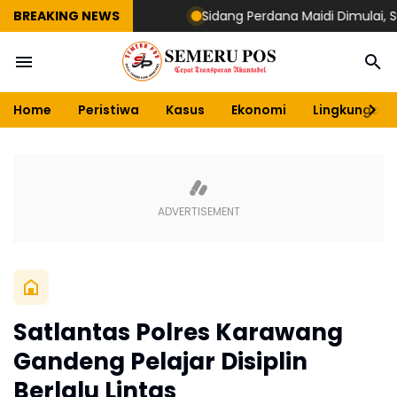
BREAKING NEWS
Sidang Perdana Maidi Dimulai, Suryaji
Home
Peristiwa
Kasus
Ekonomi
Lingkungan
Satlantas Polres Karawang
Gandeng Pelajar Disiplin
Berlalu Lintas