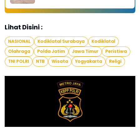
Lihat Disini :
NASIONAL
Kodiklatal Surabaya
Kodiklatal
Olahraga
Polda Jatim
Jawa Timur
Peristiwa
TNI POLRI
NTB
Wisata
Yogyakarta
Religi