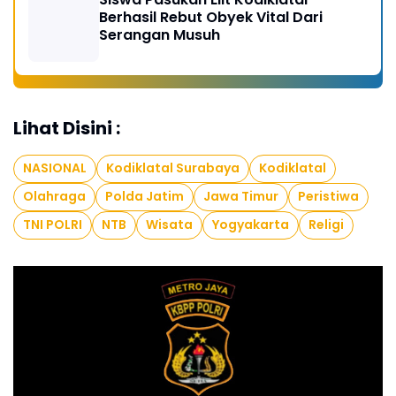
Berhasil Rebut Obyek Vital Dari
Serangan Musuh
Lihat Disini :
NASIONAL
Kodiklatal Surabaya
Kodiklatal
Olahraga
Polda Jatim
Jawa Timur
Peristiwa
TNI POLRI
NTB
Wisata
Yogyakarta
Religi