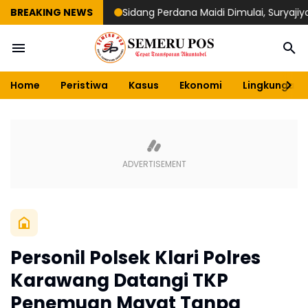
BREAKING NEWS
Sidang Perdana Maidi Dimulai, Suryajiyoso In
Home
Peristiwa
Kasus
Ekonomi
Lingkungan
Personil Polsek Klari Polres
Karawang Datangi TKP
Penemuan Mayat Tanpa