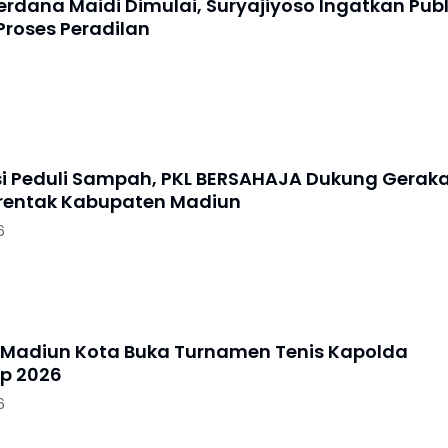
erdana Maidi Dimulai, Suryajiyoso Ingatkan Publ
Proses Peradilan
si Peduli Sampah, PKL BERSAHAJA Dukung Gerak
erentak Kabupaten Madiun
6
 Madiun Kota Buka Turnamen Tenis Kapolda
p 2026
6