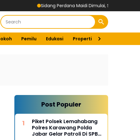
Sidang Perdana Maidi Dimulai, Suryajiyoso Ingatkan Publ
Tokoh
Pemilu
Edukasi
Properti
Energi
Pemer
Post Populer
Piket Polsek Lemahabang
Polres Karawang Polda
Jabar Gelar Patroli Di SPBU