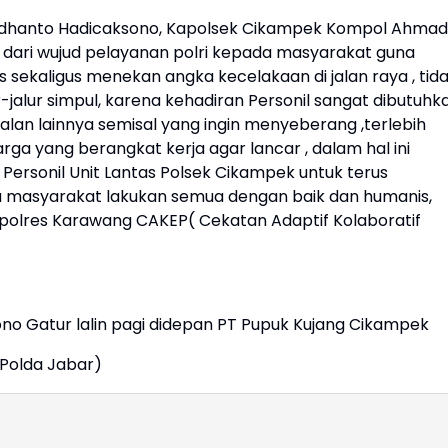
rdhanto Hadicaksono, Kapolsek Cikampek Kompol Ahmad
 dari wujud pelayanan polri kepada masyarakat guna
 sekaligus menekan angka kecelakaan di jalan raya , tid
r-jalur simpul, karena kehadiran Personil sangat dibutuhk
 jalan lainnya semisal yang ingin menyeberang ,terlebih
arga yang berangkat kerja agar lancar , dalam hal ini
ersonil Unit Lantas Polsek Cikampek untuk terus
masyarakat lakukan semua dengan baik dan humanis,
polres Karawang CAKEP( Cekatan Adaptif Kolaboratif
ono Gatur lalin pagi didepan PT Pupuk Kujang Cikampek
Polda Jabar)