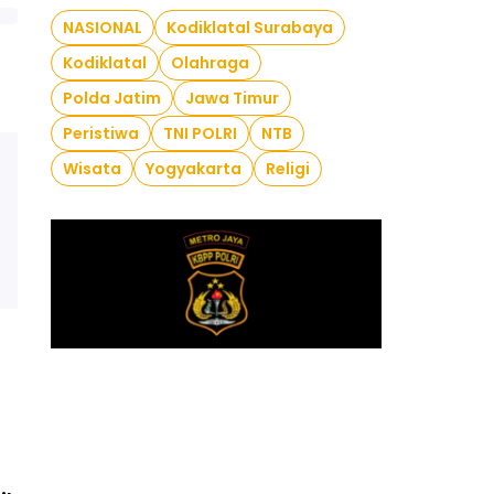
NASIONAL
Kodiklatal Surabaya
Kodiklatal
Olahraga
Polda Jatim
Jawa Timur
Peristiwa
TNI POLRI
NTB
Wisata
Yogyakarta
Religi