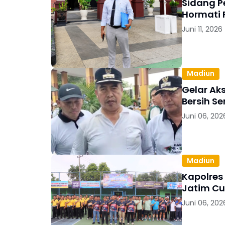
Sidang P
Hormati 
Juni 11, 2026
Madiun
Gelar Ak
Bersih S
Juni 06, 202
Madiun
Kapolres
Jatim Cu
Juni 06, 202