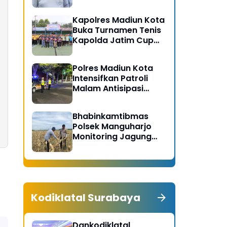
Gerakan Bersih
Serentak Kabupaten
Kapolres Madiun Kota
Madiun
Buka Turnamen Tenis
Kapolda Jatim Cup
2026
Polres Madiun Kota
Intensifkan Patroli
Malam Antisipasi
Begal dan Tawuran
Bhabinkamtibmas
Polsek Manguharjo
Monitoring Jagung
Siap Panen di Madiun,
Dukung Swasembada
Pangan 2026
Kodiklatal Surabaya
Dankodiklatal