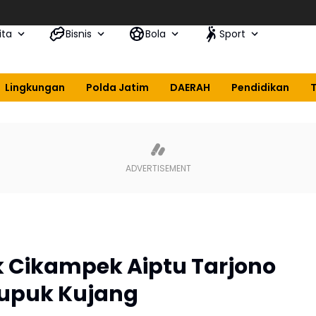
ita
Bisnis
Bola
Sport
Lingkungan
Polda Jatim
DAERAH
Pendidikan
k Cikampek Aiptu Tarjono
Pupuk Kujang