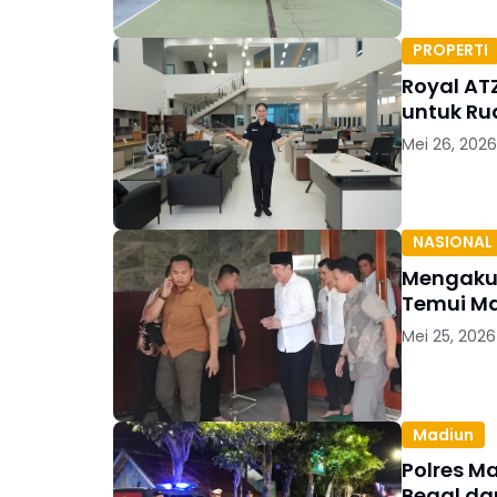
PROPERTI
Royal AT
untuk Ru
Mei 26, 2026
NASIONAL
Mengaku 
Temui M
Mei 25, 2026
Madiun
Polres Ma
Begal da