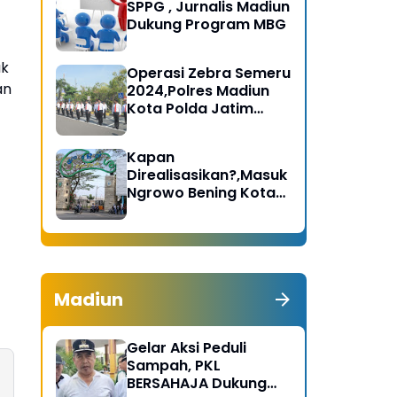
SPPG , Jurnalis Madiun
Dukung Program MBG
ak
Operasi Zebra Semeru
an
2024,Polres Madiun
Kota Polda Jatim
Gelar Apel Pasukan
Kapan
Direalisasikan?,Masuk
Ngrowo Bening Kota
Madiun Terindikasi
Dikenakan Tarif
Madiun
Gelar Aksi Peduli
Sampah, PKL
BERSAHAJA Dukung