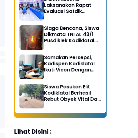
Laksanakan Rapat
Evaluasi Satdik
Kodiklatal Bersama
Kasal
Siaga Bencana, Siswa
Dikmata TNI AL 43/1
Pusdiklek Kodiklatal
Latihan Praktek Peran
Kebakaran dan
Samakan Persepsi,
Kobocoran
Kadispen Kodiklatal
Ikuti Vicon Dengan
Kapuspen TNI
Siswa Pasukan Elit
Kodiklatal Berhasil
Rebut Obyek Vital Dari
Serangan Musuh
Lihat Disini :