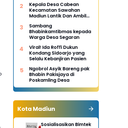
Desa Pulojaya
Kepala Desa Cabean
Kecamatan Sawahan
Madiun Lantik Dan Ambil
Sumpah Perangkat Baru
Sambang
Bhabinkamtibmas kepada
Warga Desa Segaran
Viral! Ida Roffi Dukun
Kondang Sidoarjo yang
Selalu Kebanjiran Pasien
Ngobrol Asyik Bareng pak
o
Bhabin Pakisjaya di
Poskamling Desa
Kota Madiun
Sosialisasikan Bimtek