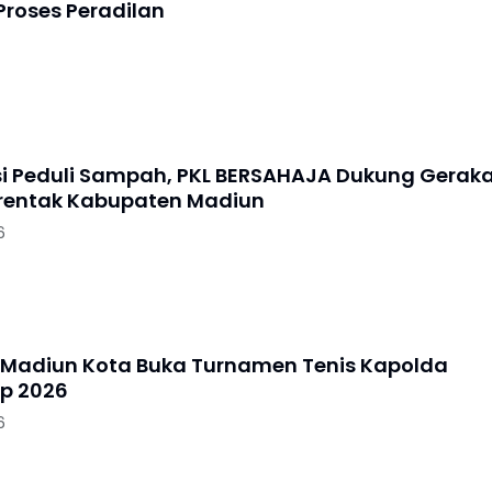
Proses Peradilan
si Peduli Sampah, PKL BERSAHAJA Dukung Gerak
erentak Kabupaten Madiun
6
 Madiun Kota Buka Turnamen Tenis Kapolda
p 2026
6