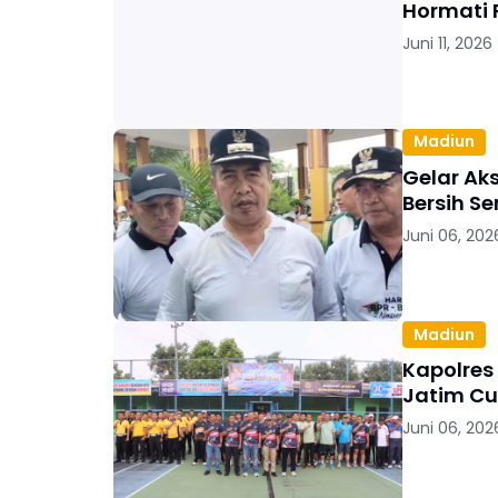
Hormati 
Juni 11, 2026
Madiun
Gelar Ak
Bersih S
Juni 06, 202
Madiun
Kapolres
Jatim Cu
Juni 06, 202