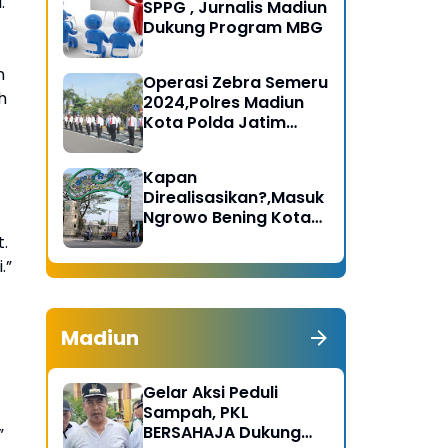
.
SPPG , Jurnalis Madiun
Dukung Program MBG
n
Operasi Zebra Semeru
h
2024,Polres Madiun
Kota Polda Jatim
Gelar Apel Pasukan
Kapan
Direalisasikan?,Masuk
Ngrowo Bening Kota
Madiun Terindikasi
.
Dikenakan Tarif
.”
Madiun
Gelar Aksi Peduli
Sampah, PKL
BERSAHAJA Dukung
”