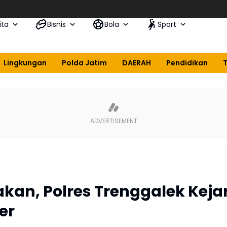
Si
ita
Bisnis
Bola
Sport
Lingkungan
Polda Jatim
DAERAH
Pendidikan
akan, Polres Trenggalek Keja
er