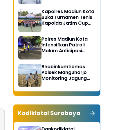
Gerakan Bersih
Serentak Kabupaten
Kapolres Madiun Kota
Madiun
Buka Turnamen Tenis
Kapolda Jatim Cup
2026
Polres Madiun Kota
Intensifkan Patroli
Malam Antisipasi
Begal dan Tawuran
Bhabinkamtibmas
Polsek Manguharjo
Monitoring Jagung
Siap Panen di Madiun,
Dukung Swasembada
Pangan 2026
Kodiklatal Surabaya
Dankodiklatal