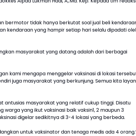
dokkes Aipda Lukman Hadi, A,.Md. Kep. Kepada tim redaksi
 bermotor tidak hanya berkutat soal jual beli kendaraa
n kendaraan yang hampir setiap hari selalu dipadati ole
angkan masyarakat yang datang adalah dari berbagai
gan kami mengapa menggelar vaksinasi di lokasi tersebut
endiri juga masyarakat yang berkunjung. Semua kita layani
antusias masyarakat yang relatif cukup tinggi. Disatu
ng warga yang ikut vaksinasi baik vaksin1, 2 maupun 3
ksinasi digelar sedikitnya di 3-4 lokasi yang berbeda.
edangkan untuk vaksinator dan tenaga medis ada 4 orang.