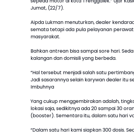
sepeda motor di kota Trenggalek.” Ujar Kasi
Jumat, (22/7).
Aipda Lukman menuturkan, dealer kendaraan
semata tetapi ada pula pelayanan perawata
masyarakat.
Bahkan antrean bisa sampai sore hari. Sed
kalangan dan domisili yang berbeda.
“Hal tersebut menjadi salah satu pertimban
Jadi sasarannya selain karywan dealer itu s
Imbuhnya
Yang cukup menggembirakan adalah, tingkat 
lokasi saja, sedikitnya ada 20 sampai 30 ora
(booster). Sementara itu, dalam satu hari va
“Dalam satu hari kami siapkan 300 dosis. S