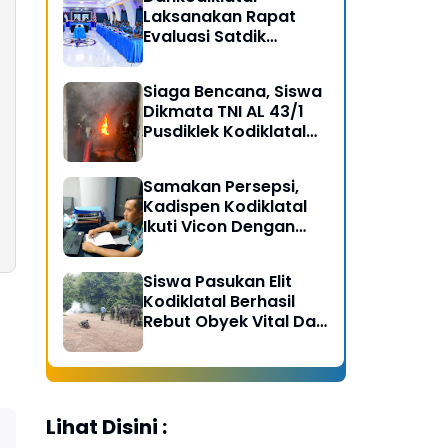
Laksanakan Rapat
Evaluasi Satdik
Kodiklatal Bersama
Kasal
Siaga Bencana, Siswa
Dikmata TNI AL 43/1
Pusdiklek Kodiklatal
Latihan Praktek Peran
Kebakaran dan
Samakan Persepsi,
Kobocoran
Kadispen Kodiklatal
Ikuti Vicon Dengan
Kapuspen TNI
Siswa Pasukan Elit
Kodiklatal Berhasil
Rebut Obyek Vital Dari
Serangan Musuh
Lihat Disini :