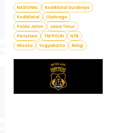
NASIONAL
Kodiklatal Surabaya
Kodiklatal
Olahraga
Polda Jatim
Jawa Timur
Peristiwa
TNI POLRI
NTB
Wisata
Yogyakarta
Religi