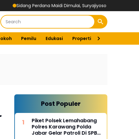
dang Perdana Maidi Dimulai, Suryajiyoso Ingatkan Publik Hormati 
Tokoh
Pemilu
Edukasi
Properti
Energi
Pemer
Post Populer
r
Piket Polsek Lemahabang
Polres Karawang Polda
Jabar Gelar Patroli Di SPBU