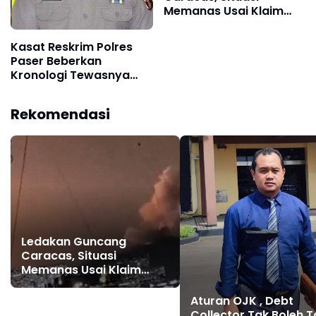
Memanas Usai Klaim
Trump soal
Penangkapan Maduro
Kasat Reskrim Polres
Paser Beberkan
Kronologi Tewasnya
Kanit Reskrim Yang
Dipukuli Penimbun BBM
Rekomendasi
Ledakan Guncang
Caracas, Situasi
Memanas Usai Klaim
Trump soal
Penangkapan Maduro
Aturan OJK , Debt
Collector Tak Boleh T