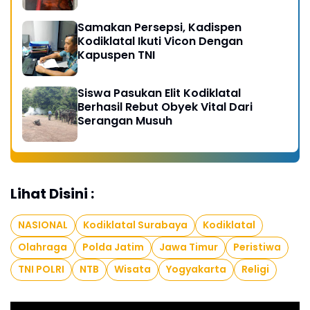
Kobocoran
Samakan Persepsi, Kadispen
Kodiklatal Ikuti Vicon Dengan
Kapuspen TNI
Siswa Pasukan Elit Kodiklatal
Berhasil Rebut Obyek Vital Dari
Serangan Musuh
Lihat Disini :
NASIONAL
Kodiklatal Surabaya
Kodiklatal
Olahraga
Polda Jatim
Jawa Timur
Peristiwa
TNI POLRI
NTB
Wisata
Yogyakarta
Religi