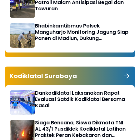
Patroli Malam Antisipasi Begal dan
Tawuran
Bhabinkamtibmas Polsek
Manguharjo Monitoring Jagung Siap
Panen di Madiun, Dukung
Swasembada Pangan 2026
Kodiklatal Surabaya
Dankodiklatal Laksanakan Rapat
Evaluasi Satdik Kodiklatal Bersama
Kasal
Siaga Bencana, Siswa Dikmata TNI
AL 43/1 Pusdiklek Kodiklatal Latihan
Praktek Peran Kebakaran dan