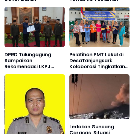
DPRD Tulungagung
Pelatihan PMT Lokal di
Sampaikan
DesaTanjungsari:
Rekomendasi LKPJ
Kolaborasi Tingkatkan
Bupati 2024, Dorong
Gizi Masyarakat
Perbaikan Layanan
Publik
Ledakan Guncang
Caracas, Situasi