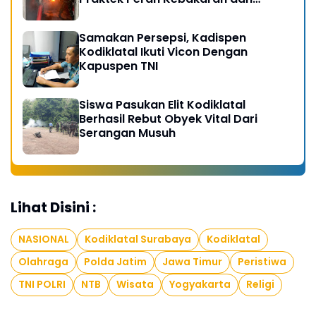
Kobocoran
Samakan Persepsi, Kadispen
Kodiklatal Ikuti Vicon Dengan
Kapuspen TNI
Siswa Pasukan Elit Kodiklatal
Berhasil Rebut Obyek Vital Dari
Serangan Musuh
Lihat Disini :
NASIONAL
Kodiklatal Surabaya
Kodiklatal
Olahraga
Polda Jatim
Jawa Timur
Peristiwa
TNI POLRI
NTB
Wisata
Yogyakarta
Religi