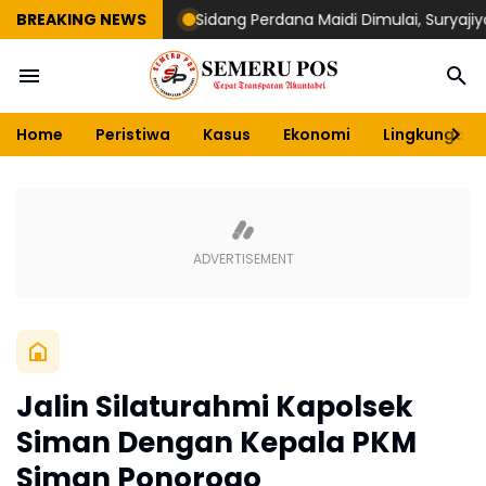
BREAKING NEWS
Sidang Perdana Maidi Dimulai, Suryajiyoso I
Home
Peristiwa
Kasus
Ekonomi
Lingkungan
Jalin Silaturahmi Kapolsek
Siman Dengan Kepala PKM
Siman Ponorogo