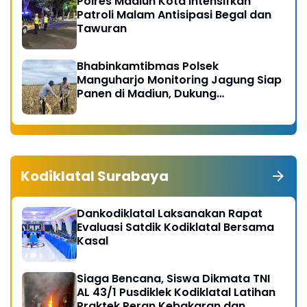
Polres Madiun Kota Intensifkan
Patroli Malam Antisipasi Begal dan
Tawuran
Bhabinkamtibmas Polsek
Manguharjo Monitoring Jagung Siap
Panen di Madiun, Dukung
Swasembada Pangan 2026
Kodiklatal Surabaya
Dankodiklatal Laksanakan Rapat
Evaluasi Satdik Kodiklatal Bersama
Kasal
Siaga Bencana, Siswa Dikmata TNI
AL 43/1 Pusdiklek Kodiklatal Latihan
Praktek Peran Kebakaran dan