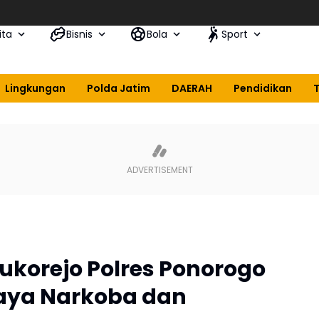
ita
Bisnis
Bola
Sport
Lingkungan
Polda Jatim
DAERAH
Pendidikan
ukorejo Polres Ponorogo
haya Narkoba dan