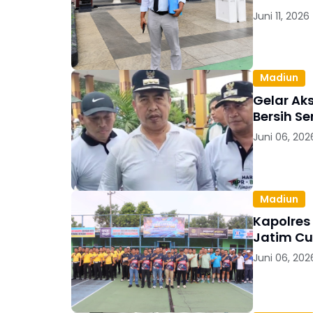
Juni 11, 2026
Madiun
Gelar Ak
Bersih S
Juni 06, 202
Madiun
Kapolres
Jatim Cu
Juni 06, 202