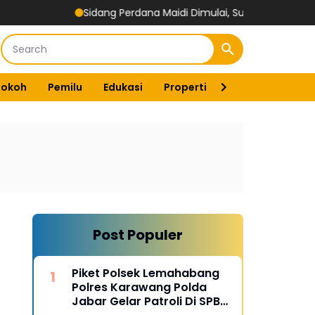
Sidang Perdana Maidi Dimulai, Suryajiyoso Ingatkan Publik
Tokoh
Pemilu
Edukasi
Properti
Energi
Pemer
Post Populer
Piket Polsek Lemahabang
Polres Karawang Polda
Jabar Gelar Patroli Di SPBU