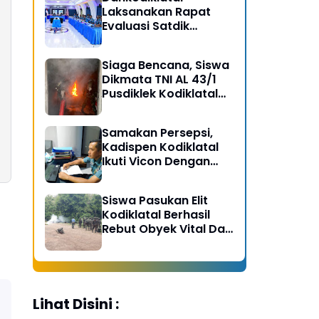
Laksanakan Rapat
Evaluasi Satdik
Kodiklatal Bersama
Kasal
Siaga Bencana, Siswa
Dikmata TNI AL 43/1
Pusdiklek Kodiklatal
Latihan Praktek Peran
Kebakaran dan
Samakan Persepsi,
Kobocoran
Kadispen Kodiklatal
Ikuti Vicon Dengan
Kapuspen TNI
Siswa Pasukan Elit
Kodiklatal Berhasil
Rebut Obyek Vital Dari
Serangan Musuh
Lihat Disini :