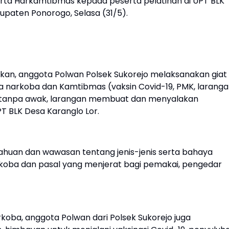
rta Harkamtibmas kepada peserta pelatihan di UPT BLK
paten Ponorogo, Selasa (31/5).
kan, anggota Polwan Polsek Sukorejo melaksanakan giat
narkoba dan Kamtibmas (vaksin Covid-19, PMK, larang
tanpa awak, larangan membuat dan menyalakan
PT BLK Desa Karanglo Lor.
ahuan dan wawasan tentang jenis-jenis serta bahaya
rkoba dan pasal yang menjerat bagi pemakai, pengedar
koba, anggota Polwan dari Polsek Sukorejo juga