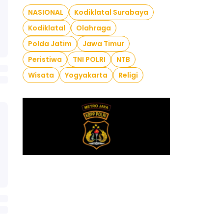
NASIONAL
Kodiklatal Surabaya
Kodiklatal
Olahraga
Polda Jatim
Jawa Timur
Peristiwa
TNI POLRI
NTB
Wisata
Yogyakarta
Religi