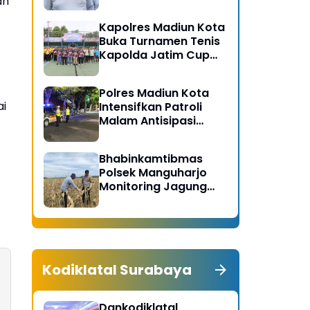
an
Gerakan Bersih
Serentak Kabupaten
Kapolres Madiun Kota
Madiun
Buka Turnamen Tenis
Kapolda Jatim Cup
2026
Polres Madiun Kota
ai
Intensifkan Patroli
Malam Antisipasi
Begal dan Tawuran
Bhabinkamtibmas
Polsek Manguharjo
Monitoring Jagung
Siap Panen di Madiun,
Dukung Swasembada
Pangan 2026
Kodiklatal Surabaya
Dankodiklatal