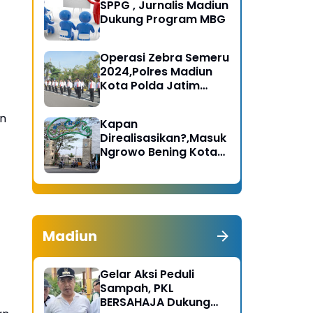
SPPG , Jurnalis Madiun
Dukung Program MBG
Operasi Zebra Semeru
2024,Polres Madiun
Kota Polda Jatim
Gelar Apel Pasukan
an
Kapan
Direalisasikan?,Masuk
Ngrowo Bening Kota
Madiun Terindikasi
Dikenakan Tarif
Madiun
Gelar Aksi Peduli
Sampah, PKL
BERSAHAJA Dukung