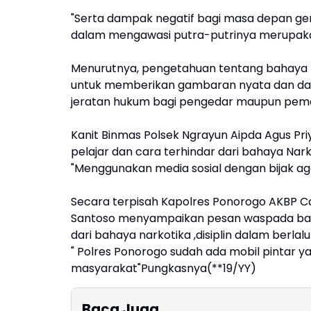
"Serta dampak negatif bagi masa depan gen
dalam mengawasi putra-putrinya merupaka
Menurutnya, pengetahuan tentang bahaya 
untuk memberikan gambaran nyata dan dam
jeratan hukum bagi pengedar maupun pema
Kanit Binmas Polsek Ngrayun Aipda Agus P
pelajar dan cara terhindar dari bahaya Nar
"Menggunakan media sosial dengan bijak a
Secara terpisah Kapolres Ponorogo AKBP Ca
Santoso menyampaikan pesan waspada baha
dari bahaya narkotika ,disiplin dalam berlalu 
" Polres Ponorogo sudah ada mobil pintar y
masyarakat"Pungkasnya(**19/YY)
Baca Juga