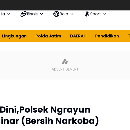
Si
ita
Bisnis
Bola
Sport
Lingkungan
Polda Jatim
DAERAH
Pendidikan
Dini,Polsek Ngrayun
inar (Bersih Narkoba)