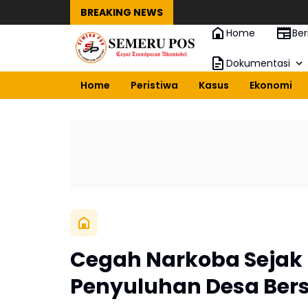
BREAKING NEWS
Home
Ber
Dokumentasi
Home
Peristiwa
Kasus
Ekonomi
Cegah Narkoba Sejak 
Penyuluhan Desa Bers