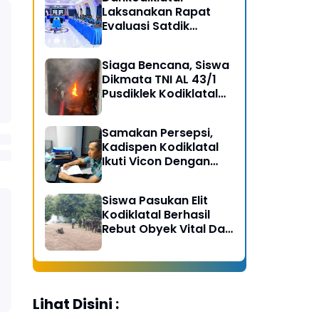
Laksanakan Rapat
Evaluasi Satdik
Kodiklatal Bersama
Kasal
Siaga Bencana, Siswa
Dikmata TNI AL 43/1
Pusdiklek Kodiklatal
Latihan Praktek Peran
Kebakaran dan
Samakan Persepsi,
Kobocoran
Kadispen Kodiklatal
Ikuti Vicon Dengan
Kapuspen TNI
Siswa Pasukan Elit
Kodiklatal Berhasil
Rebut Obyek Vital Dari
Serangan Musuh
Lihat Disini :