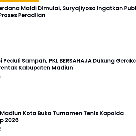
erdana Maidi Dimulai, Suryajiyoso Ingatkan Publ
Proses Peradilan
si Peduli Sampah, PKL BERSAHAJA Dukung Gerak
erentak Kabupaten Madiun
6
 Madiun Kota Buka Turnamen Tenis Kapolda
p 2026
6