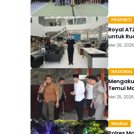
PROPERTI
Royal AT
untuk Ru
Mei 26, 2026
NASIONAL
Mengaku 
Temui M
Mei 25, 2026
Madiun
Polres Ma