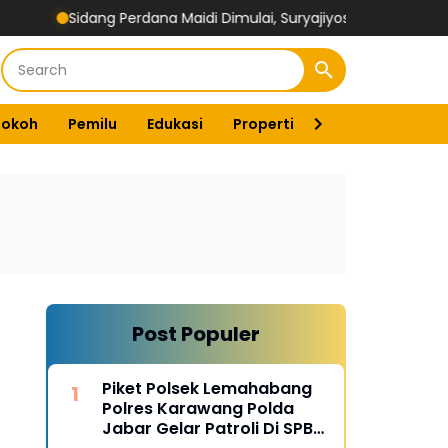
dang Perdana Maidi Dimulai, Suryajiyoso Ingatkan Publik Hormati
Tokoh
Pemilu
Edukasi
Properti
Energi
Pemer
Post Populer
Piket Polsek Lemahabang
Polres Karawang Polda
Jabar Gelar Patroli Di SPBU