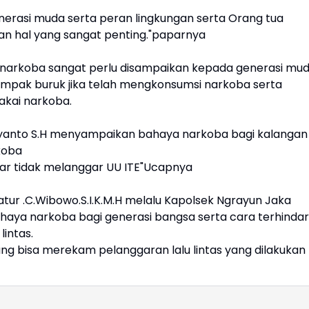
erasi muda serta peran lingkungan serta Orang tua
n hal yang sangat penting."paparnya
narkoba sangat perlu disampaikan kepada generasi mu
pak buruk jika telah mengkonsumsi narkoba serta
kai narkoba.
riyanto S.H menyampaikan bahaya narkoba bagi kalangan
koba
gar tidak melanggar UU ITE"Ucapnya
tur .C.Wibowo.S.I.K.M.H melalu Kapolsek Ngrayun Jaka
ya narkoba bagi generasi bangsa serta cara terhindar
lintas.
ang bisa merekam pelanggaran lalu lintas yang dilakukan