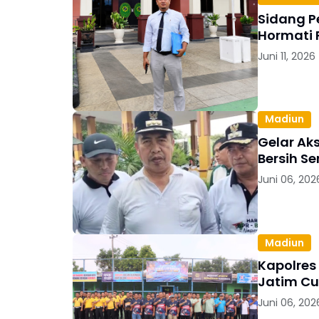
Sidang P
Hormati 
Juni 11, 2026
Madiun
Gelar Ak
Bersih S
Juni 06, 202
Madiun
Kapolres
Jatim Cu
Juni 06, 202