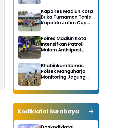
Gerakan Bersih
Serentak Kabupaten
Kapolres Madiun Kota
Madiun
Buka Turnamen Tenis
Kapolda Jatim Cup
2026
Polres Madiun Kota
Intensifkan Patroli
Malam Antisipasi
Begal dan Tawuran
Bhabinkamtibmas
Polsek Manguharjo
Monitoring Jagung
Siap Panen di Madiun,
Dukung Swasembada
Pangan 2026
Kodiklatal Surabaya
Dankodiklatal