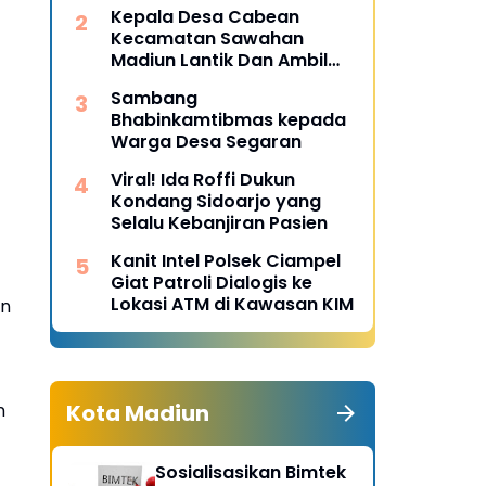
Desa Pulojaya
Kepala Desa Cabean
Kecamatan Sawahan
Madiun Lantik Dan Ambil
Sumpah Perangkat Baru
Sambang
Bhabinkamtibmas kepada
Warga Desa Segaran
Viral! Ida Roffi Dukun
Kondang Sidoarjo yang
Selalu Kebanjiran Pasien
Kanit Intel Polsek Ciampel
Giat Patroli Dialogis ke
Lokasi ATM di Kawasan KIM
an
n
Kota Madiun
Sosialisasikan Bimtek