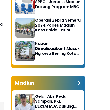
SPPG , Jurnalis Madiun
Dukung Program MBG
Operasi Zebra Semeru
da
2024,Polres Madiun
Kota Polda Jatim
Gelar Apel Pasukan
Kapan
Direalisasikan?,Masuk
Ngrowo Bening Kota
Madiun Terindikasi
Dikenakan Tarif
Madiun
Gelar Aksi Peduli
Sampah, PKL
BERSAHAJA Dukung