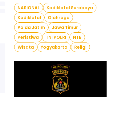
NASIONAL
Kodiklatal Surabaya
Kodiklatal
Olahraga
Polda Jatim
Jawa Timur
Peristiwa
TNI POLRI
NTB
Wisata
Yogyakarta
Religi